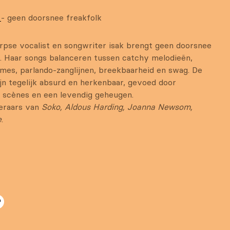
k
- geen doorsnee freakfolk
pse vocalist en songwriter isak brengt geen doorsnee
. Haar songs balanceren tussen catchy melodieën,
tmes, parlando-zanglijnen, breekbaarheid en swag. De
ijn tegelijk absurd en herkenbaar, gevoed door
e scènes en een levendig geheugen.
teraars van
Soko, Aldous Harding, Joanna Newsom,
e
.