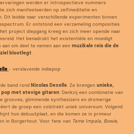
e ervaringen werden er introspectieve nummers
ie zich manifesteerden op zelfmeditatie en
n. Dit leidde naar verschillende experimenten binnen
dsspectrum. Er ontstond een verzameling composities
het project diepgang kreeg en zich meer opende naar
wereld. Het benadrukt het existentiële en moedigt
rs aan om deel te nemen aan een
muzikale reis die de
 ziel blootlegt
.
elle
- verslavende indiepop
s de band rond
Nicolas Dexelle
. Ze brengen
unieke,
e pop met stevige gitaren
. Dankzij een combinatie van
de grooves, glimmende synthesizers en dromerige
eëert de groep een volstrekt uniek universum. Volgend
chijnt hun debuutplaat, en die komen ze in primeur
en in Borgerhout. Voor fans van
Tame Impala, Bowie,