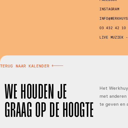
INSTAGRAM
INFO@WERKHUY
03 432 42 10
LIVE MUZIEK 
TERUG NAAR KALENDER
WE HOUDEN JE
Het Werkhuys
met anderen 
te geven en 
GRAAG OP DE HOOGTE