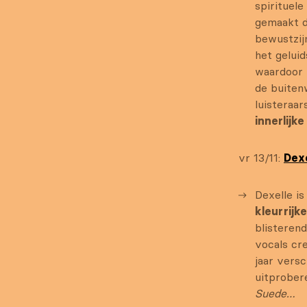
spirituel
gemaakt d
bewustzij
het gelui
waardoor 
de buiten
luisteraa
innerlijke
vr 13/11:
Dex
Dexelle i
kleurrijk
blisteren
vocals cr
jaar vers
uitprober
Suede…