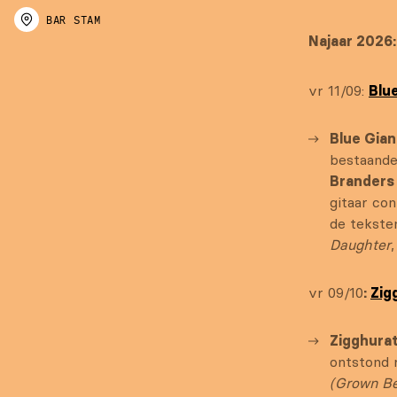
BAR STAM
Najaar 2026:
vr 11/09:
Blu
Blue Gia
bestaande
Brander
gitaar co
de tekste
Daughter
vr 09/10
:
Zig
Zigghura
ontstond 
(Grown Be