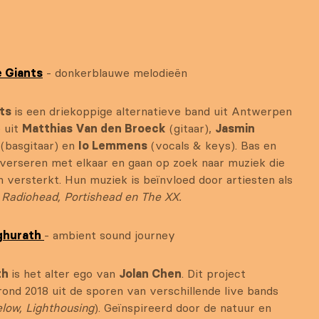
e Giants
- donkerblauwe melodieën
nts
is een driekoppige alternatieve band uit Antwerpen
 uit
Matthias Van den Broeck
(gitaar),
Jasmin
s
(basgitaar) en
Io Lemmens
(vocals & keys). Bas en
nverseren met elkaar en gaan op zoek naar muziek die
n versterkt. Hun muziek is beïnvloed door artiesten als
,
Radiohead, Portishead en The XX.
ghurath
- ambient sound journey
th
is het alter ego van
Jolan Chen
. Dit project
rond 2018 uit de sporen van verschillende live bands
low, Lighthousing
). Geïnspireerd door de natuur en