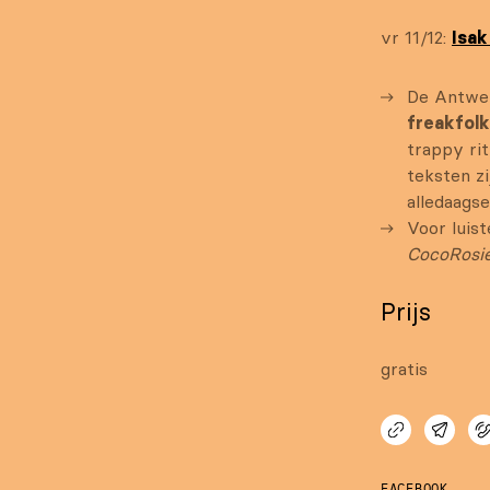
vr 11/12:
Isa
De Antwer
freakfolk
trappy ri
teksten z
alledaags
Voor luis
CocoRosi
Prijs
gratis
FACEBOOK