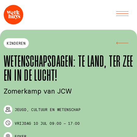
KINDEREN
WETENSCHAPSDAGEN: TE LAND, TER ZEE
EN IN DE LUCHT!
Zomerkamp van JCW
JEUGD, CULTUUR EN WETENSCHAP
VRIJDAG
10 JUL
09:00
–
17:00
FOYER