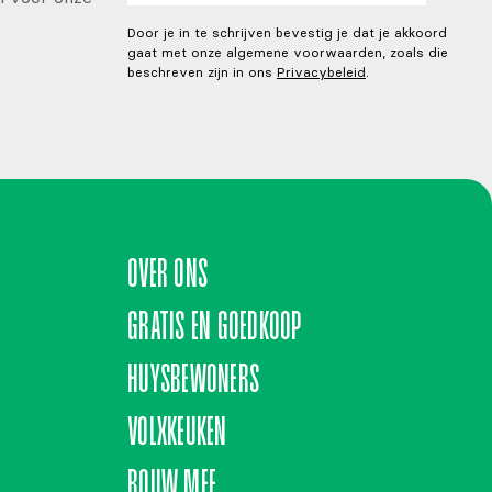
Door je in te schrijven bevestig je dat je akkoord
gaat met onze algemene voorwaarden, zoals die
beschreven zijn in ons
Privacybeleid
.
OVER ONS
GRATIS EN GOEDKOOP
HUYSBEWONERS
VOLXKEUKEN
BOUW MEE