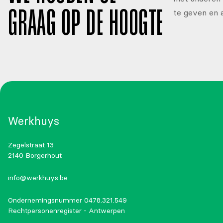
te geven en 
GRAAG OP DE HOOGTE
Werkhuys
Zegelstraat 13
2140 Borgerhout
info@werkhuys.be
Ondernemingsnummer 0478.321.549
Rechtpersonenregister - Antwerpen