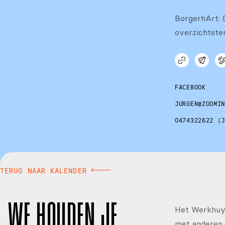
BorgerhArt: 
overzichtsten
FACEBOOK
JURGEN@ZOOMI
0474322622 (
TERUG NAAR KALENDER
WE HOUDEN JE
Het Werkhuys
met anderen 