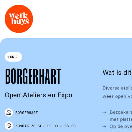
KUNST
Wat is di
BORGERHART
Diverse ateli
Open Ateliers en Expo
weer open v
Bezoekers
BORGERHART
met platt
Op de ove
ZONDAG
20 SEP
11:00
–
18:00