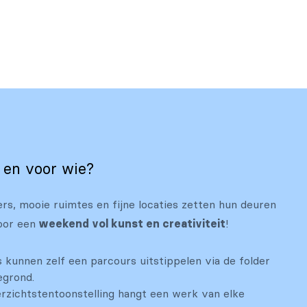
t en voor wie?
ers, mooie ruimtes en fijne locaties zetten hun deuren
oor een
weekend vol kunst en creativiteit
!
 kunnen zelf een parcours uitstippelen via de folder
egrond.
rzichtstentoonstelling hangt een werk van elke