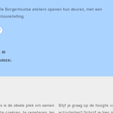
De Borgerhoutse ateliers openen hun deuren, met een
toonstelling.
N.BE
JURGEN)
 is de ideale plek om samen
Blijf je graag op de hoogte 
te creëren, te repeteren, les
activiteiten? Schrijf je hier 