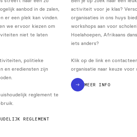
 streeft naar een zo
Ben je op zoek naar een leuk
gelijk aanbod in de zalen,
activiteit voor je klas? Vers
n er een plek kan vinden.
organisaties in ons huys bie
en we ervoor kiezen om
workshops aan voor scholen
viteiten niet te laten
Hoelahoepen, Afrikaans dans
iets anders?
iviteiten, politieke
Klik op de link en contactee
n en erediensten zijn
organisatie naar keuze voor 
oden.
MEER INFO
uishoudelijk reglement te
bruik.
OUDELIJK REGLEMENT