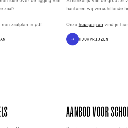
een idee over de ligging van
Afhankelijk van de grootte v
e zaal?
hanteren wij verschillende h
een zaalplan in pdf.
Onze
huurprijzen
vind je hier
LAN
HUURPRIJZEN
ELS
AANBOD VOOR SCHO