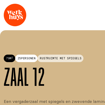
2
79
M
25
PERSONEN
RUSTRUIMTE MET SPIEGELS
ZAAL 12
Een vergaderzaal met spiegels en zwevende lamina