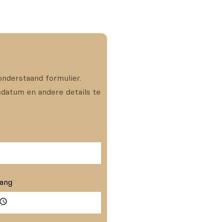
onderstaand formulier.
datum en andere details te
vang