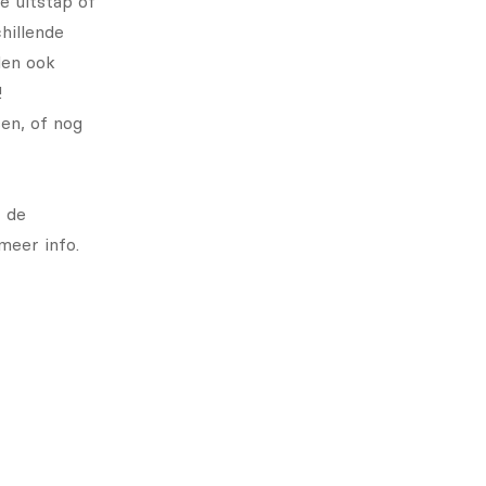
e uitstap of
chillende
den ook
!
en, of nog
r de
meer info.