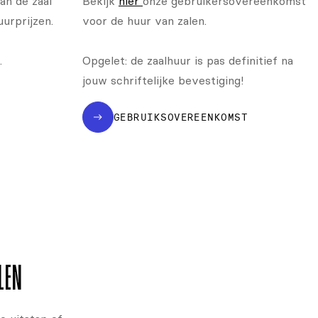
an de zaal
Bekijk
hier
onze gebruikers­overeen­komst
uurprijzen.
voor de huur van zalen.
.
Opgelet: de zaalhuur is pas definitief na
jouw schriftelijke bevestiging!
GEBRUIKSOVEREENKOMST
LEN