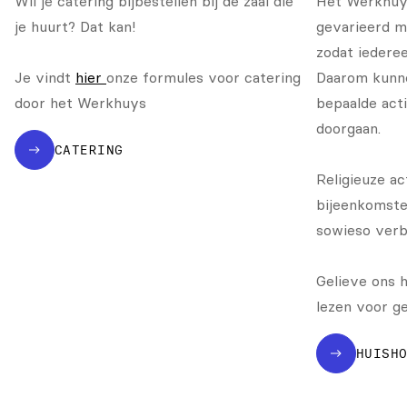
Wil je catering bijbestellen bij de zaal die
Het Werkhuys
je huurt? Dat kan!
gevarieerd mo
zodat iederee
Je vindt
hier
onze formules voor catering
Daarom kunn
door het Werkhuys
bepaalde acti
doorgaan.
CATERING
Religieuze act
bijeenkomste
sowieso verb
Gelieve ons h
lezen voor ge
HUISH