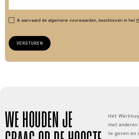
Ik aanvaard de algemene voorwaarden, beschreven in het
P
WE HOUDEN JE
Het Werkhuys
met anderen 
te geven en 