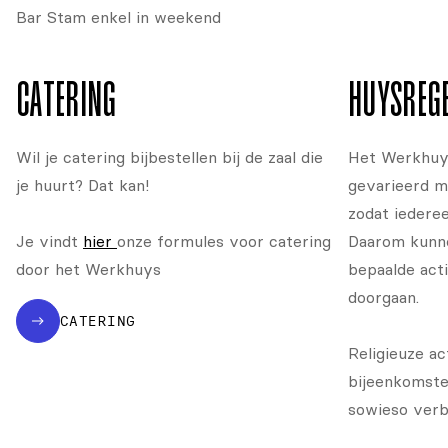
Bar Stam enkel in weekend
CATERING
HUYSREG
Wil je catering bijbestellen bij de zaal die
Het Werkhuys
je huurt? Dat kan!
gevarieerd mo
zodat iederee
Je vindt
hier
onze formules voor catering
Daarom kunn
door het Werkhuys
bepaalde acti
doorgaan.
CATERING
Religieuze act
bijeenkomste
sowieso verb