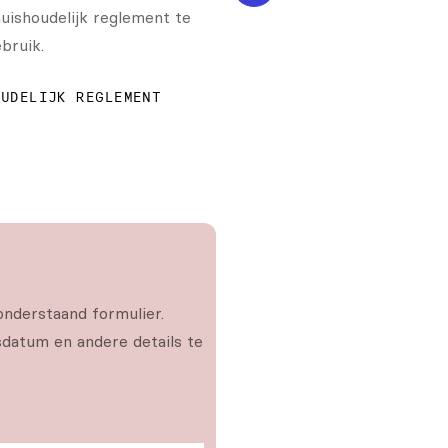
uishoudelijk reglement te
bruik.
OUDELIJK REGLEMENT
onderstaand formulier.
datum en andere details te