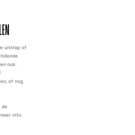
LEN
e uitstap of
chillende
den ook
!
en, of nog
r de
meer info.