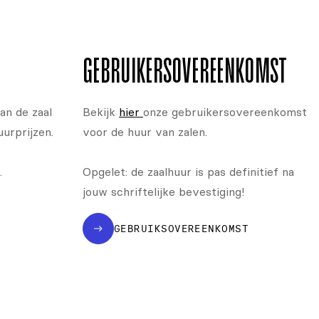
GEBRUIKERS­OVEREENKOMST
an de zaal
Bekijk
hier
onze gebruikers­overeen­komst
uurprijzen.
voor de huur van zalen.
.
Opgelet: de zaalhuur is pas definitief na
jouw schriftelijke bevestiging!
GEBRUIKSOVEREENKOMST