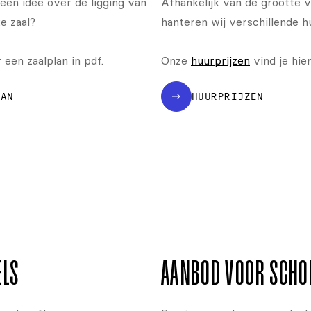
een idee over de ligging van
Afhankelijk van de grootte v
e zaal?
hanteren wij verschillende h
een zaalplan in pdf.
Onze
huurprijzen
vind je hier
LAN
HUURPRIJZEN
ELS
AANBOD VOOR SCHO