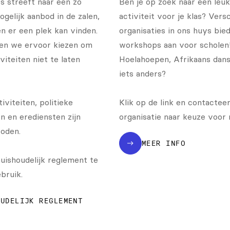
 streeft naar een zo
Ben je op zoek naar een leuk
gelijk aanbod in de zalen,
activiteit voor je klas? Vers
n er een plek kan vinden.
organisaties in ons huys bie
en we ervoor kiezen om
workshops aan voor scholen
viteiten niet te laten
Hoelahoepen, Afrikaans dans
iets anders?
iviteiten, politieke
Klik op de link en contactee
n en erediensten zijn
organisatie naar keuze voor 
oden.
MEER INFO
uishoudelijk reglement te
bruik.
OUDELIJK REGLEMENT