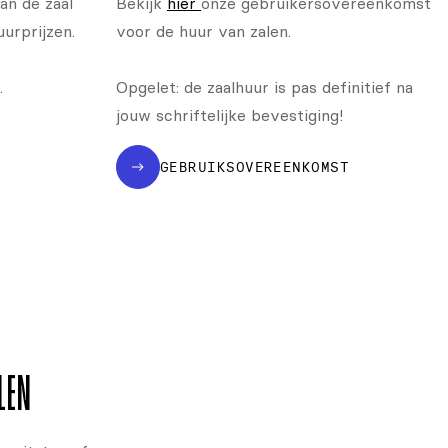
an de zaal
Bekijk
hier
onze gebruikers­overeen­komst
uurprijzen.
voor de huur van zalen.
.
Opgelet: de zaalhuur is pas definitief na
jouw schriftelijke bevestiging!
GEBRUIKSOVEREENKOMST
LEN