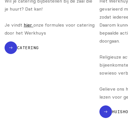
Wil je catering bijbestellen bij de zaal die
Het Werkhuys
je huurt? Dat kan!
gevarieerd mo
zodat iederee
Je vindt
hier
onze formules voor catering
Daarom kunn
door het Werkhuys
bepaalde acti
doorgaan.
CATERING
Religieuze act
bijeenkomste
sowieso verb
Gelieve ons h
lezen voor ge
HUISH