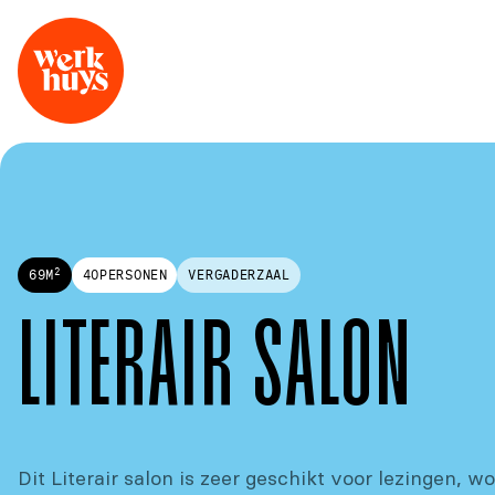
2
69
M
40
PERSONEN
VERGADERZAAL
LITERAIR SALON
Dit Literair salon is zeer geschikt voor lezingen, w