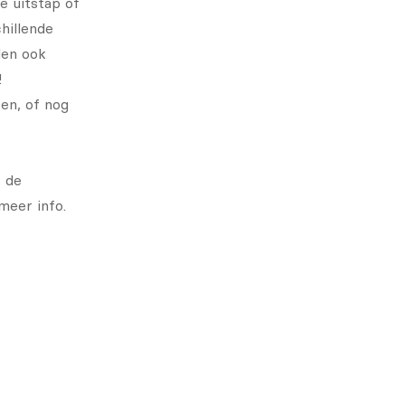
e uitstap of
chillende
den ook
!
en, of nog
r de
meer info.