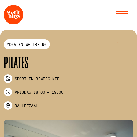
YOGA EN WELLBEING
PILATES
SPORT EN BEWEEG MEE
VRIJDAG
18:00
–
19:00
BALLETZAAL