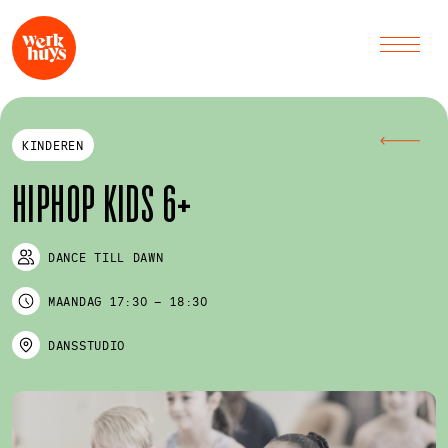
KINDEREN
HIPHOP KIDS 6+
DANCE TILL DAWN
MAANDAG
17:30
–
18:30
DANSSTUDIO