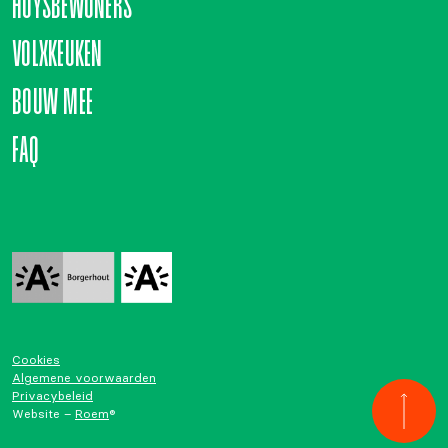
HUYSBEWONERS
VOLXKEUKEN
BOUW MEE
FAQ
Cookies
Algemene voorwaarden
Privacybeleid
Website –
Roem
®