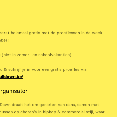
eerst helemaal gratis met de proeflessen in de week
ber!
 (niet in zomer- en schoolvakanties)
fo & schrijf je in voor een gratis proefles via
illdawn.be
!
rganisator
ll Dawn draait het om genieten van dans, samen met
cussen op choreo’s in hiphop & commercial stijl, waar