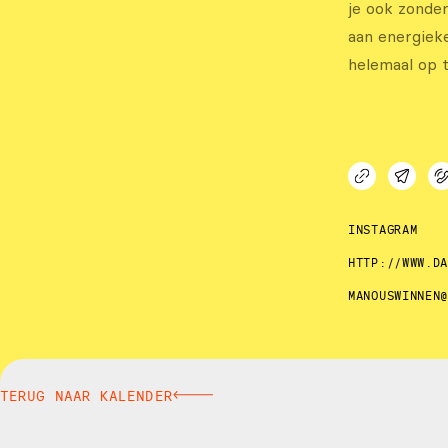
je ook zonder
aan energiek
helemaal op 
INSTAGRAM
HTTP://WWW.D
MANOUSWINNEN
TERUG NAAR KALENDER