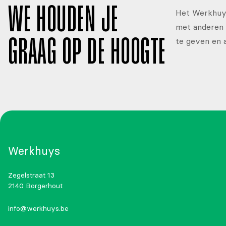
WE HOUDEN JE
Het Werkhuys
met anderen 
te geven en 
GRAAG OP DE HOOGTE
Werkhuys
Zegelstraat 13
2140 Borgerhout
info@werkhuys.be