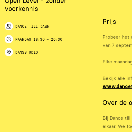
Open Level - zonder
voorkennis
Prijs
DANCE TILL DAWN
Probeer het 
MAANDAG
18:30
–
20:30
van 7 septem
DANSSTUDIO
Elke maandag
Bekijk alle in
www.dancet
Over de o
Bij Dance ti
elkaar. We fo