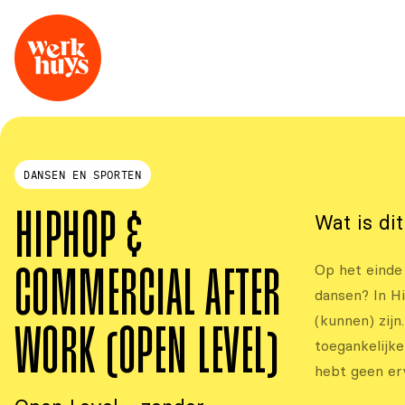
DANSEN EN SPORTEN
Wat is di
HIPHOP &
Op het einde
COMMERCIAL AFTER
dansen? In H
(kunnen) zijn
WORK (OPEN LEVEL)
toegankelijke
hebt geen er