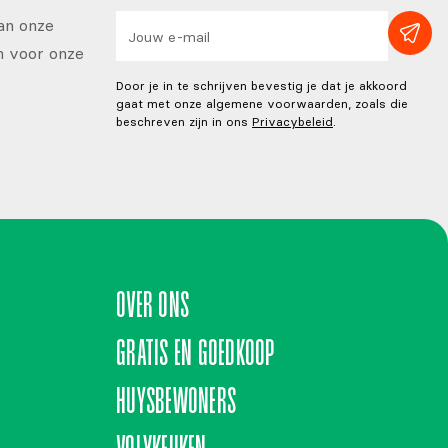
van onze
in voor onze
Door je in te schrijven bevestig je dat je akkoord
gaat met onze algemene voorwaarden, zoals die
beschreven zijn in ons
Privacybeleid
.
OVER ONS
GRATIS EN GOEDKOOP
HUYSBEWONERS