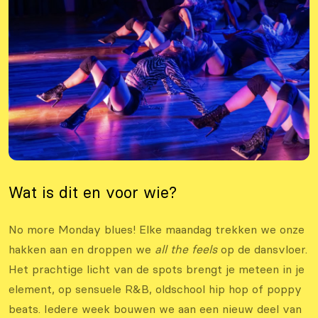
Wat is dit en voor wie?
No more Monday blues! Elke maandag trekken we onze
hakken aan en droppen we
all the feels
op de dansvloer.
Het prachtige licht van de spots brengt je meteen in je
element, op sensuele R&B, oldschool hip hop of poppy
beats. Iedere week bouwen we aan een nieuw deel van