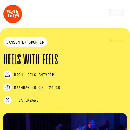
DANSEN EN SPORTEN
HEELS WITH FEELS
HIGH HEELS ANTWERP
MAANDAG
20:00
–
21:30
THEATERZAAL