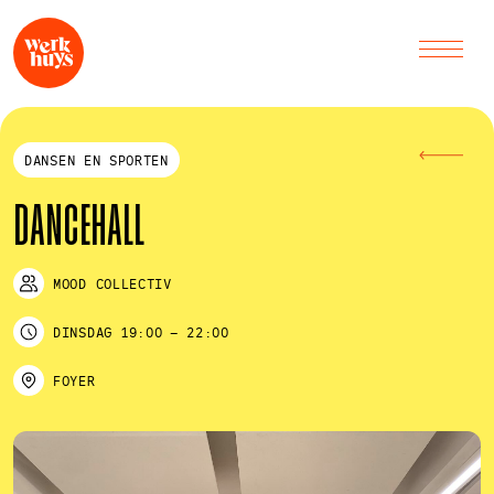
DANSEN EN SPORTEN
DANCEHALL
MOOD COLLECTIV
DINSDAG
19:00
–
22:00
FOYER