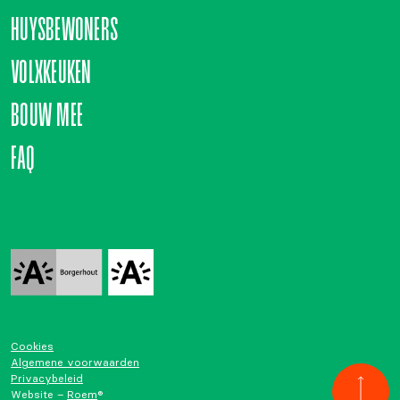
HUYSBEWONERS
VOLXKEUKEN
BOUW MEE
FAQ
Cookies
Algemene voorwaarden
Privacybeleid
Website –
Roem
®