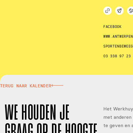
FACEBOOK
WWW.ANTWERPE
SPORTENBEWEE
03 338 97 23
TERUG NAAR KALENDER
WE HOUDEN JE
Het Werkhuys
met anderen 
te geven en 