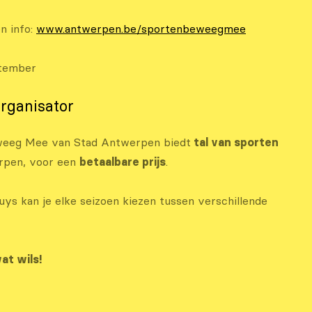
en info:
www.antwerpen.be/sportenbeweegmee
ptember
rganisator
weeg Mee van Stad Antwerpen biedt
tal van sporten
rpen, voor een
betaalbare prijs
.
ys kan je elke seizoen kiezen tussen verschillende
at wils!