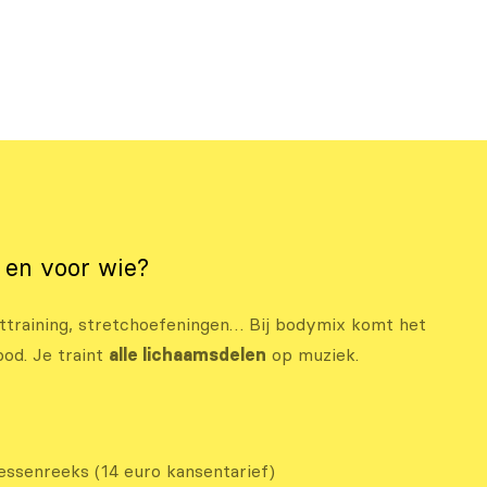
t en voor wie?
httraining, stretchoefeningen… Bij bodymix komt het
bod. Je traint
alle lichaamsdelen
op muziek.
essenreeks (14 euro kansentarief)